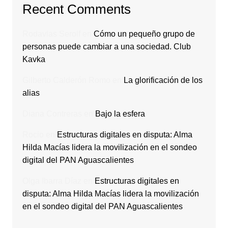
Recent Comments
Rodavlas Serolf
en
Cómo un pequeño grupo de
personas puede cambiar a una sociedad. Club
Kavka
Gilberto Calderón Romo
en
La glorificación de los
alias
Diana Contreras
en
Bajo la esfera
Rocio
en
Estructuras digitales en disputa: Alma
Hilda Macías lidera la movilización en el sondeo
digital del PAN Aguascalientes
Olga Ibarra Díaz
en
Estructuras digitales en
disputa: Alma Hilda Macías lidera la movilización
en el sondeo digital del PAN Aguascalientes