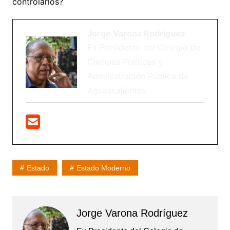
controlarlos?
Jorge Varona Rodríguez
Ex Presidente del Colegio de
Ciencias Políticas y
Administración Pública de
Aguascalientes
Estado
Estado Moderno
Jorge Varona Rodríguez