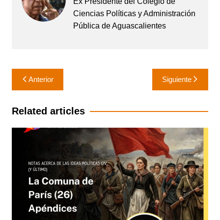
Ex Presidente del Colegio de
Ciencias Políticas y Administración
Pública de Aguascalientes
Navegación
Anterior
Siguiente
de
entradas
Related articles