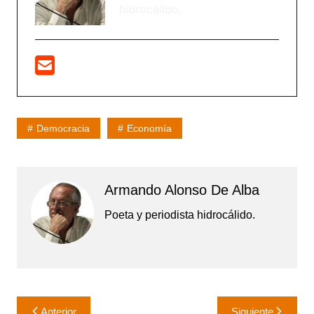
hidrocálido.
Democracia
Economía
Armando Alonso De Alba
Poeta y periodista hidrocálido.
Navegación
Anterior
Siguiente