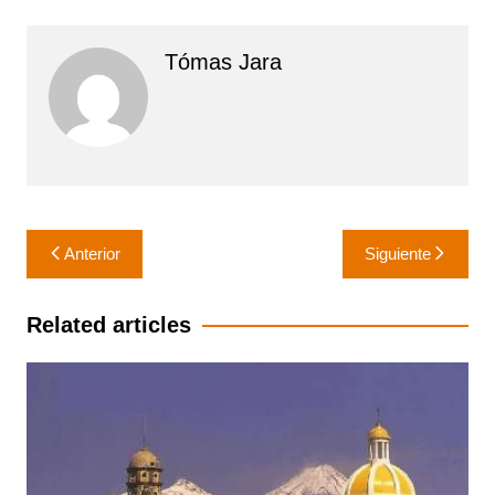
Tómas Jara
Navegación
Anterior
Siguiente
de
entradas
Related articles