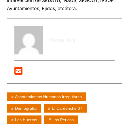
intervención de SEDATU, INSUS, SEGOUT, IVSOP,
Ayuntamientos, Ejidos, etcétera.
Tómas Jara
Asentamientos Humanos Irregulares
Demografía
El Cardenche 37
Las Huertas
Los Pericos