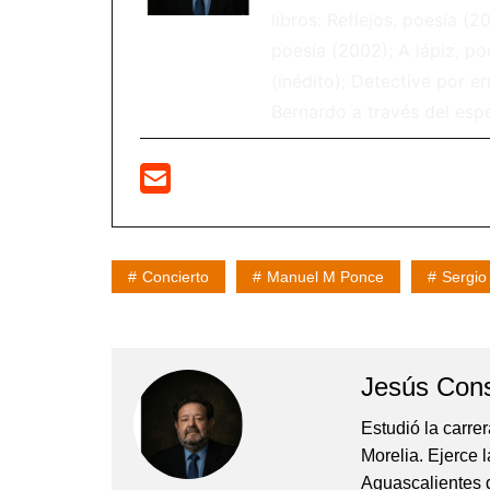
libros: Reflejos, poesía (2
poesía (2002); A lápiz, p
(inédito); Detective por e
Bernardo a través del espe
Concierto
Manuel M Ponce
Sergio
Jesús Con
Estudió la carre
Morelia. Ejerce 
Aguascalientes d