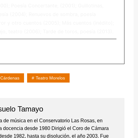
000); Poesía Concertante, (2001); Guillotinas,
oesía (2004); Renuevos de sombra, poesía
rror y otro cuentos (2005); Más cuentos (inédito);
jo, teatro (2006); Tarde de toros, poesía (2013).
 Cárdenas
Teatro Morelos
suelo Tamayo
ra de música en el Conservatorio Las Rosas, en
la docencia desde 1980 Dirigió el Coro de Cámara
esde 1982, hasta su disolución, el año 2003. Fue