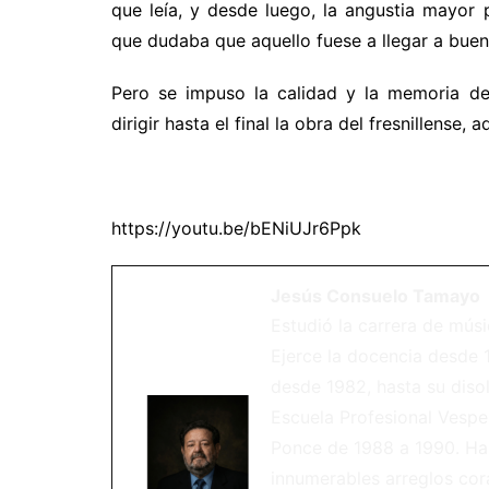
que leía, y desde luego, la angustia mayor
que dudaba que aquello fuese a llegar a buen
Pero se impuso la calidad y la memoria d
dirigir hasta el final la obra del fresnillense
https://youtu.be/bENiUJr6Ppk
Jesús Consuelo Tamayo
Estudió la carrera de músi
Ejerce la docencia desde 
desde 1982, hasta su diso
Escuela Profesional Vespe
Ponce de 1988 a 1990. Ha
innumerables arreglos cora