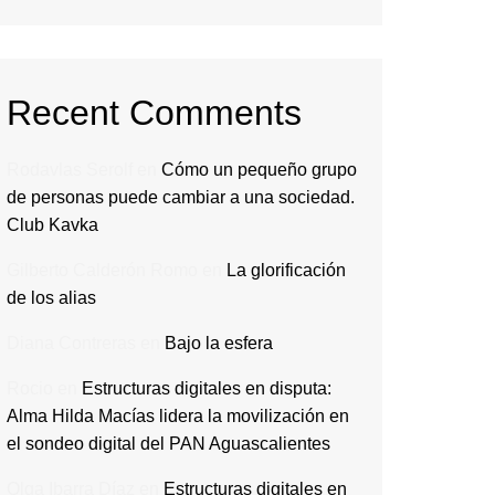
Recent Comments
Rodavlas Serolf
en
Cómo un pequeño grupo
de personas puede cambiar a una sociedad.
Club Kavka
Gilberto Calderón Romo
en
La glorificación
de los alias
Diana Contreras
en
Bajo la esfera
Rocio
en
Estructuras digitales en disputa:
Alma Hilda Macías lidera la movilización en
el sondeo digital del PAN Aguascalientes
Olga Ibarra Díaz
en
Estructuras digitales en