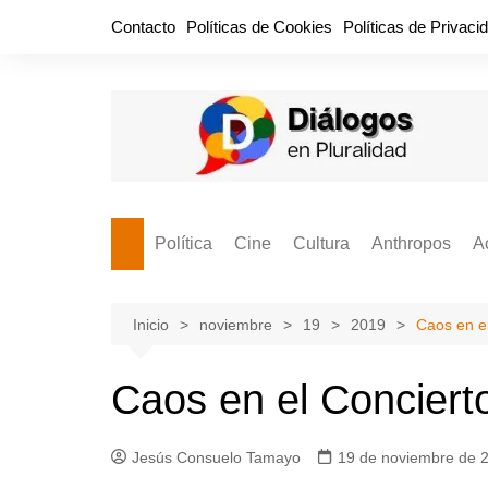
Saltar
Contacto
Políticas de Cookies
Políticas de Privaci
al
contenido
Política
Cine
Cultura
Anthropos
A
Bullidero
Entretenimiento
Comida
Aguascaliente
P
vamos?
Cabos Sueltos
FILMOGRAFÍAS
Crónica
Inicio
noviembre
19
2019
Caos en e
Citas para la civ
Cocina Política
Series
Cuento
¡Descrecimient
Caos en el Conciert
Disruptor
Libros
Estadística
Espacio Ciudadano
Valor Público
Hemeródromo
Jesús Consuelo Tamayo
19 de noviembre de 
El Cardenche
Música
Ideas Políticas