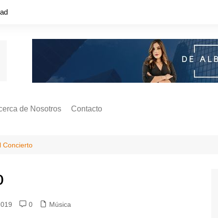
dad
cerca de Nosotros
Contacto
s ¿Cómo
ágina de Autores
l Concierto
ilidad
o o colapso!
o
2019
0
Música