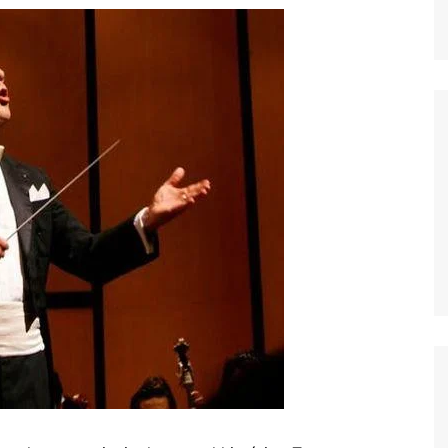
dores
dica
S