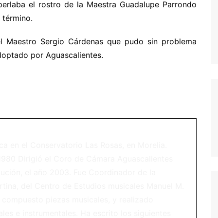
 perlaba el rostro de la Maestra Guadalupe Parrondo
 término.
el Maestro Sergio Cárdenas que pudo sin problema
, adoptado por Aguascalientes.
ca en el Conservatorio Las Rosas, en Morelia.
1980 Dirigió el Coro de Cámara Aguascalientes
lución, el año 2003. Fue Coordinador de la
rtina, del Centro de Estudios musicales Manuel M.
 compuesto piezas musicales, y realizado
les e instrumentales. Ha escrito los siguientes