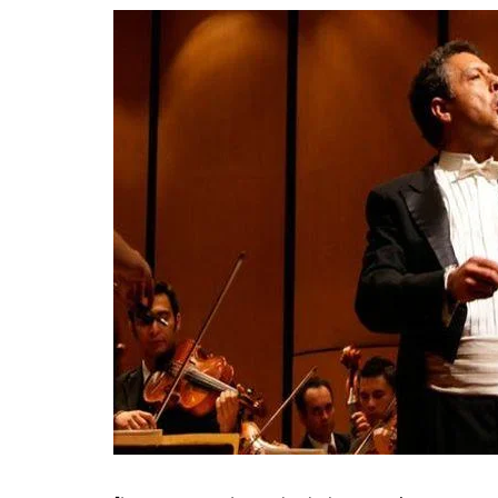
Guerra de Encuestas
Poesía
La vida Breve
Línea Dura
Líderes inspira
Sin rodeos
Pedagogía Jurí
Valor Público
REFLEXIONE
Tilde y tinta
Ya regresé