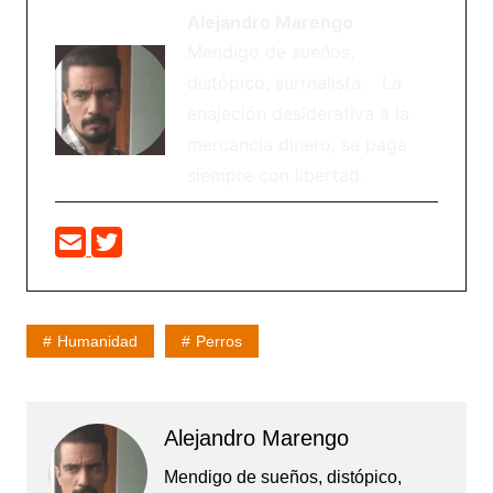
Alejandro Marengo
Mendigo de sueños,
distópico, surrealista. La
enajeción desiderativa a la
mercancía dinero, se paga
siempre con libertad.
Humanidad
Perros
Alejandro Marengo
Mendigo de sueños, distópico,