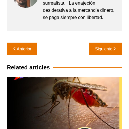
surrealista. La enajeción
desiderativa a la mercancía dinero,
se paga siempre con libertad.
Navegación
Anterior
Siguiente
de
entradas
Related articles