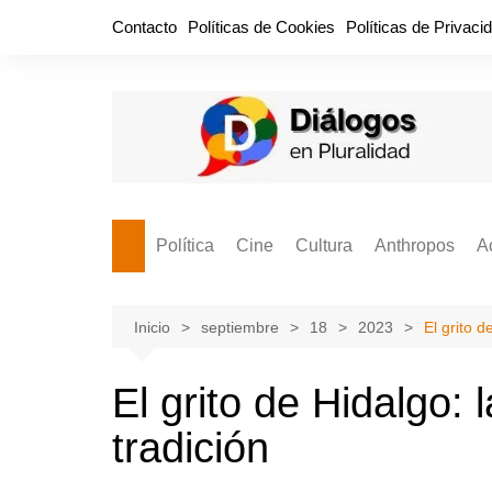
Saltar
Contacto
Políticas de Cookies
Políticas de Privaci
al
contenido
Política
Cine
Cultura
Anthropos
A
Bullidero
Entretenimiento
Comida
Aguascaliente
P
vamos?
Cabos Sueltos
FILMOGRAFÍAS
Crónica
Inicio
septiembre
18
2023
El grito d
Citas para la civ
Cocina Política
Series
Cuento
¡Descrecimient
El grito de Hidalgo: 
Disruptor
Libros
Estadística
tradición
Espacio Ciudadano
Valor Público
Hemeródromo
El Cardenche
Música
Ideas Políticas