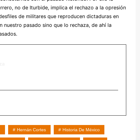
rero, no de Iturbide, implica el rechazo a la opresión
n desfiles de militares que reproducen dictaduras en
n nuestro pasado sino que lo rechaza, de ahí la
asados.
za
z
Hernán Cortes
Historia De México