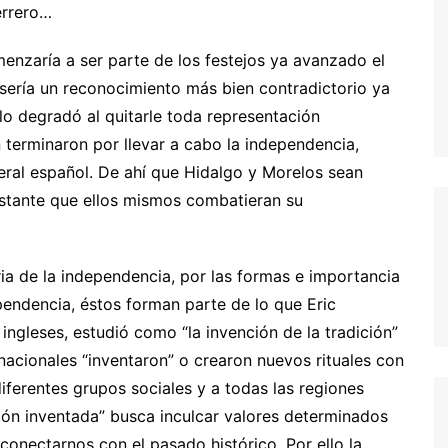
errero…
menzaría a ser parte de los festejos ya avanzado el
” sería un reconocimiento más bien contradictorio ya
 lo degradó al quitarle toda representación
 terminaron por llevar a cabo la independencia,
beral español. De ahí que Hidalgo y Morelos sean
obstante que ellos mismos combatieran su
ria de la independencia, por las formas e importancia
ependencia, éstos forman parte de lo que Eric
ngleses, estudió como “la invención de la tradición”
nacionales “inventaron” o crearon nuevos rituales con
 diferentes grupos sociales y a todas las regiones
ición inventada” busca inculcar valores determinados
conectarnos con el pasado histórico. Por ello la