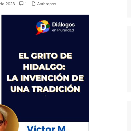
 de 2023
1
Anthropos
dores
dica
S