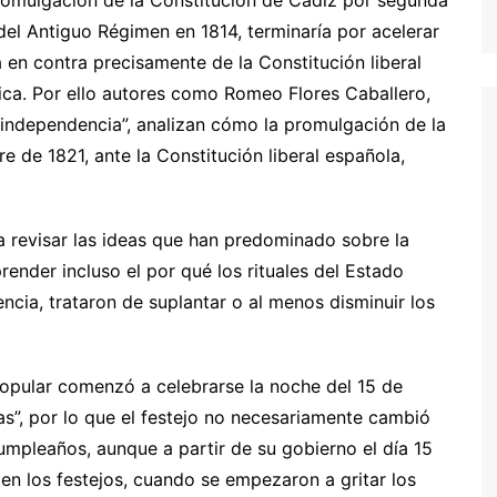
promulgación de la Constitución de Cádiz por segunda
del Antiguo Régimen en 1814, terminaría por acelerar
en contra precisamente de la Constitución liberal
ólica. Por ello autores como Romeo Flores Caballero,
e independencia”, analizan cómo la promulgación de la
e de 1821, ante la Constitución liberal española,
a revisar las ideas que han predominado sobre la
ender incluso el por qué los rituales del Estado
cia, trataron de suplantar o al menos disminuir los
 popular comenzó a celebrarse la noche del 15 de
s”, por lo que el festejo no necesariamente cambió
cumpleaños, aunque a partir de su gobierno el día 15
en los festejos, cuando se empezaron a gritar los