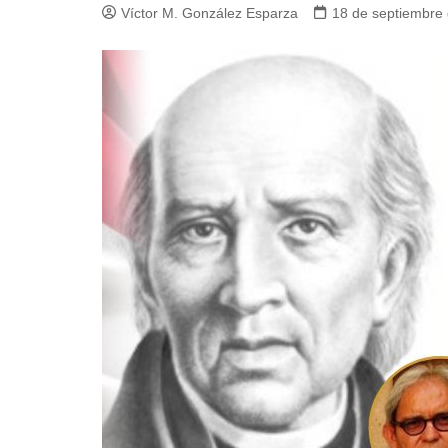
Víctor M. González Esparza
18 de septiembre
Guerra de Encuestas
Poesía
La vida Breve
Línea Dura
Líderes inspira
Sin rodeos
Pedagogía Jurí
Valor Público
REFLEXIONE
Tilde y tinta
Ya regresé