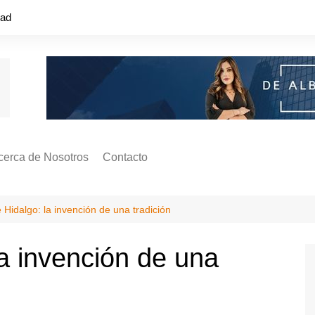
dad
cerca de Nosotros
Contacto
s ¿Cómo
ágina de Autores
e Hidalgo: la invención de una tradición
ilidad
o o colapso!
la invención de una