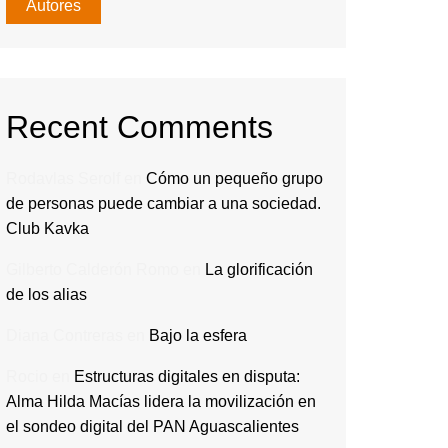
Autores
Recent Comments
Rodavlas Serolf
en
Cómo un pequeño grupo
de personas puede cambiar a una sociedad.
Club Kavka
Gilberto Calderón Romo
en
La glorificación
de los alias
Diana Contreras
en
Bajo la esfera
Rocio
en
Estructuras digitales en disputa:
Alma Hilda Macías lidera la movilización en
el sondeo digital del PAN Aguascalientes