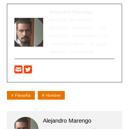
Alejandro Marengo
Mendigo de sueños,
distópico, surrealista. La
enajeción desiderativa a la
mercancía dinero, se paga
siempre con libertad.
Filosofía
Hombre
Alejandro Marengo