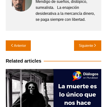
Mendigo de sueños, distópico,
surrealista. La enajeción
desiderativa a la mercancía dinero,
se paga siempre con libertad.
Navegación
Anterior
Siguiente
de
entradas
Related articles