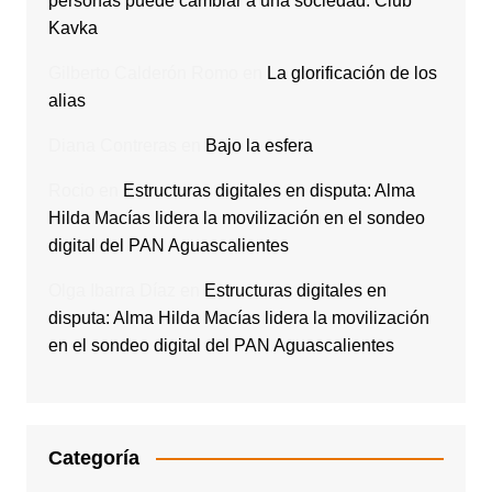
personas puede cambiar a una sociedad. Club
Kavka
Gilberto Calderón Romo
en
La glorificación de los
alias
Diana Contreras
en
Bajo la esfera
Rocio
en
Estructuras digitales en disputa: Alma
Hilda Macías lidera la movilización en el sondeo
digital del PAN Aguascalientes
Olga Ibarra Díaz
en
Estructuras digitales en
disputa: Alma Hilda Macías lidera la movilización
en el sondeo digital del PAN Aguascalientes
Categoría