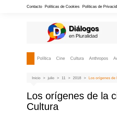
Saltar
Contacto
Políticas de Cookies
Políticas de Privaci
al
contenido
Política
Cine
Cultura
Anthropos
A
Bullidero
Entretenimiento
Comida
Aguascaliente
P
vamos?
Cabos Sueltos
FILMOGRAFÍAS
Crónica
Inicio
julio
11
2018
Los orígenes de l
Citas para la civ
Cocina Política
Series
Cuento
¡Descrecimient
Los orígenes de la c
Disruptor
Libros
Estadística
Cultura
Espacio Ciudadano
Valor Público
Hemeródromo
El Cardenche
Música
Ideas Políticas