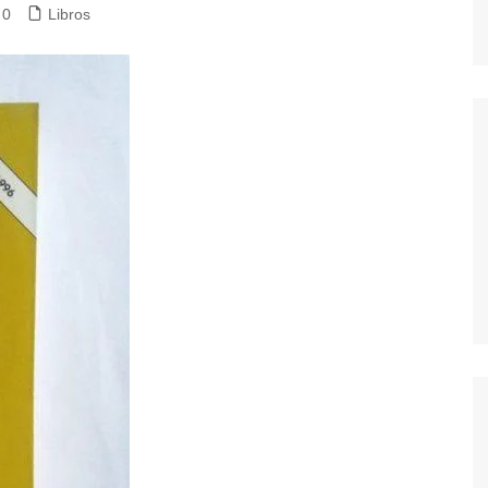
0
Libros
dores
dica
S