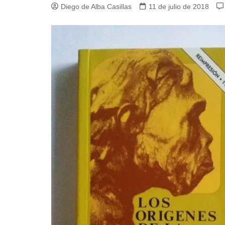
Diego de Alba Casillas
11 de julio de 2018
Guerra de Encuestas
Poesía
La vida Breve
Línea Dura
Líderes inspira
Sin rodeos
Pedagogía Jurí
Valor Público
REFLEXIONE
Tilde y tinta
Ya regresé