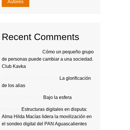
Autores
Recent Comments
Rodavlas Serolf
en
Cómo un pequeño grupo
de personas puede cambiar a una sociedad.
Club Kavka
Gilberto Calderón Romo
en
La glorificación
de los alias
Diana Contreras
en
Bajo la esfera
Rocio
en
Estructuras digitales en disputa:
Alma Hilda Macías lidera la movilización en
el sondeo digital del PAN Aguascalientes