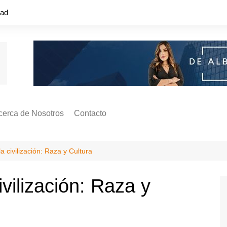
dad
cerca de Nosotros
Contacto
s ¿Cómo
ágina de Autores
a civilización: Raza y Cultura
ilidad
o o colapso!
ivilización: Raza y