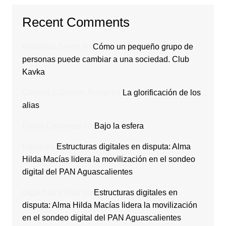
Recent Comments
Rodavlas Serolf
en
Cómo un pequeño grupo de
personas puede cambiar a una sociedad. Club
Kavka
Gilberto Calderón Romo
en
La glorificación de los
alias
Diana Contreras
en
Bajo la esfera
Rocio
en
Estructuras digitales en disputa: Alma
Hilda Macías lidera la movilización en el sondeo
digital del PAN Aguascalientes
Olga Ibarra Díaz
en
Estructuras digitales en
disputa: Alma Hilda Macías lidera la movilización
en el sondeo digital del PAN Aguascalientes