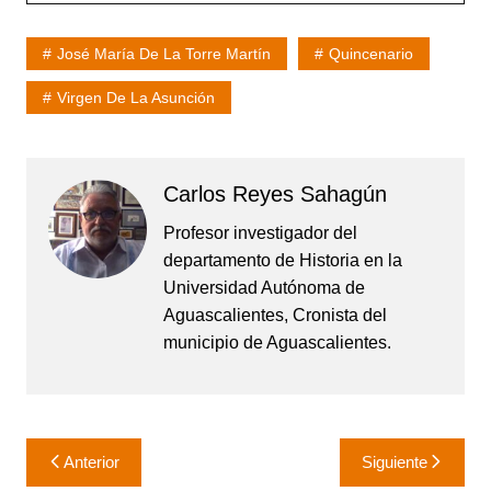
José María De La Torre Martín
Quincenario
Virgen De La Asunción
Carlos Reyes Sahagún
Profesor investigador del
departamento de Historia en la
Universidad Autónoma de
Aguascalientes, Cronista del
municipio de Aguascalientes.
Navegación
Anterior
Siguiente
de