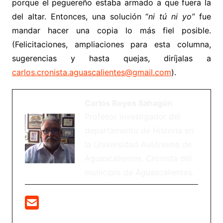
porque el peguereño estaba armado a que fuera la
del altar. Entonces, una solución “
ni tú ni yo”
fue
mandar hacer una copia lo más fiel posible.
(Felicitaciones, ampliaciones para esta columna,
sugerencias y hasta quejas, diríjalas a
carlos.cronista.aguascalientes@gmail.com
).
Carlos Reyes Sahagún
Profesor investigador del
departamento de Historia en
la Universidad Autónoma de
Aguascalientes, Cronista del
municipio de Aguascalientes.