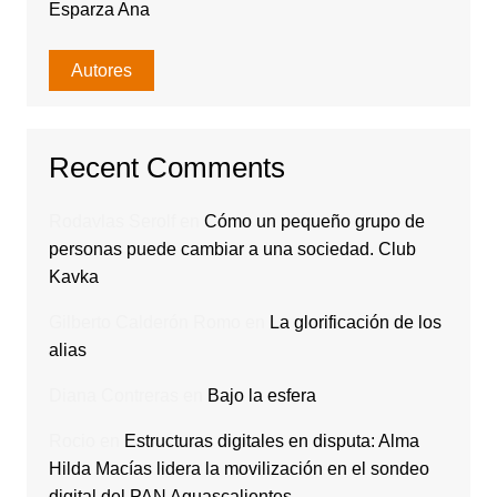
Esparza Ana
Autores
Recent Comments
Rodavlas Serolf
en
Cómo un pequeño grupo de
personas puede cambiar a una sociedad. Club
Kavka
Gilberto Calderón Romo
en
La glorificación de los
alias
Diana Contreras
en
Bajo la esfera
Rocio
en
Estructuras digitales en disputa: Alma
Hilda Macías lidera la movilización en el sondeo
digital del PAN Aguascalientes