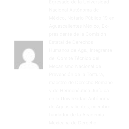
Egresado de la Universidad
Nacional Autónoma de
México, Notario Público 19 en
Aguascalientes México, Ex-
presidente de la Comisión
Estatal de Derechos
Humanos de Ags., Integrante
del Comité Técnico del
Mecanismo Nacional de
Prevención de la Tortura,
maestro de Derecho Romano
y de Hermenéutica Jurídica
en la Universidad Autónoma
de Aguascalientes, miembro
fundador de la Academia
Mexicana de Derecho