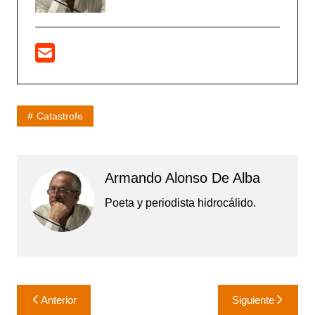
Catastrofe
Armando Alonso De Alba
Poeta y periodista hidrocálido.
Navegación
Anterior
Siguiente