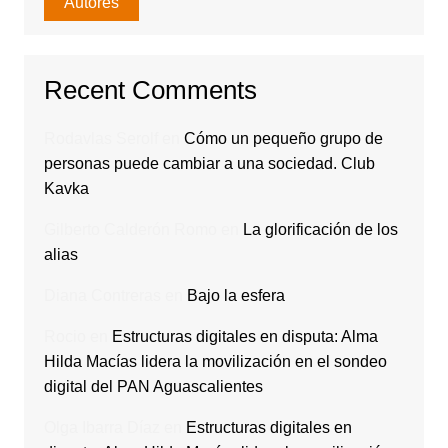
Autores
Recent Comments
Rodavlas Serolf
en
Cómo un pequeño grupo de
personas puede cambiar a una sociedad. Club
Kavka
Gilberto Calderón Romo
en
La glorificación de los
alias
Diana Contreras
en
Bajo la esfera
Rocio
en
Estructuras digitales en disputa: Alma
Hilda Macías lidera la movilización en el sondeo
digital del PAN Aguascalientes
Olga Ibarra Díaz
en
Estructuras digitales en