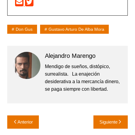
Don Gus
Gustavo Arturo De Alba Mora
Alejandro Marengo
Mendigo de sueños, distópico,
surrealista. La enajeción
desiderativa a la mercancía dinero,
se paga siempre con libertad.
Navegación
Anterior
Siguiente
de