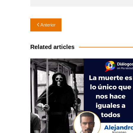
Navegación
Anterior
de
entradas
Related articles