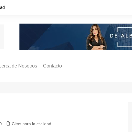
dad
cerca de Nosotros
Contacto
s ¿Cómo
ágina de Autores
ilidad
o o colapso!
0
Citas para la civilidad