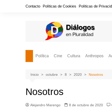
Saltar
Contacto
Políticas de Cookies
Políticas de Privaci
al
contenido
Política
Cine
Cultura
Anthropos
A
Bullidero
Entretenimiento
Comida
Aguascaliente
P
vamos?
Cabos Sueltos
FILMOGRAFÍAS
Crónica
Inicio
octubre
8
2020
Nosotros
Citas para la civ
Cocina Política
Series
Cuento
¡Descrecimient
Nosotros
Disruptor
Libros
Estadística
Espacio Ciudadano
Valor Público
Hemeródromo
Alejandro Marengo
8 de octubre de 2020
El Cardenche
Música
Ideas Políticas