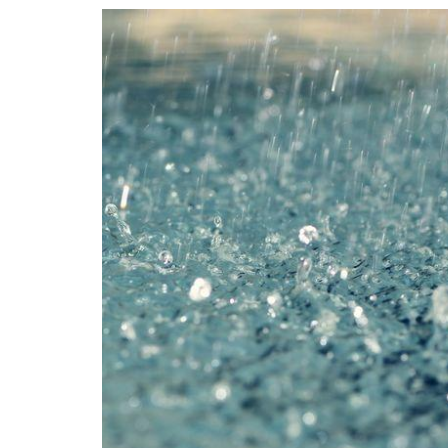
Guerra de Encuestas
Poesía
La vida Breve
Línea Dura
Líderes inspira
Sin rodeos
Pedagogía Jurí
Valor Público
REFLEXIONE
Tilde y tinta
Ya regresé