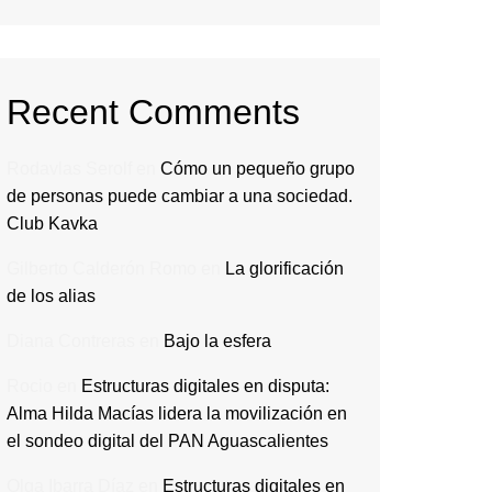
Recent Comments
Rodavlas Serolf
en
Cómo un pequeño grupo
de personas puede cambiar a una sociedad.
Club Kavka
Gilberto Calderón Romo
en
La glorificación
de los alias
Diana Contreras
en
Bajo la esfera
Rocio
en
Estructuras digitales en disputa:
Alma Hilda Macías lidera la movilización en
el sondeo digital del PAN Aguascalientes
Olga Ibarra Díaz
en
Estructuras digitales en