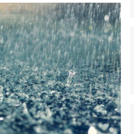
dores
dica
S