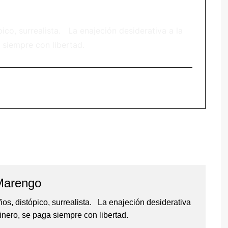
co, surrealista. La enajeción desiderativa a la
 siempre con libertad.
Marengo
s, distópico, surrealista. La enajeción desiderativa
inero, se paga siempre con libertad.