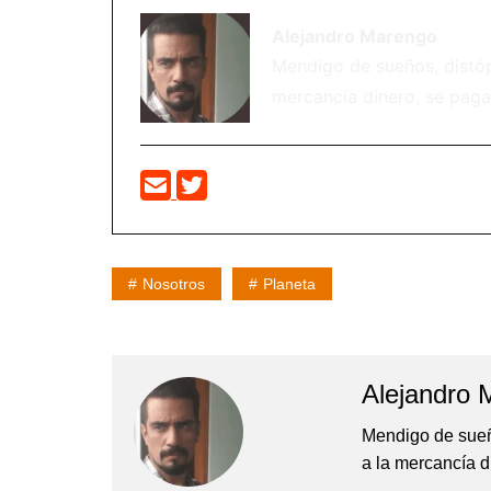
Alejandro Marengo
Mendigo de sueños, distópi
mercancía dinero, se paga
Nosotros
Planeta
Alejandro 
Mendigo de sueño
a la mercancía d