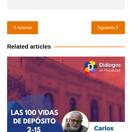
Navegación
Anterior
Siguiente
de
entradas
Related articles