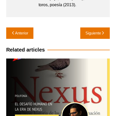
toros, poesía (2013).
Navegación
Anterior
Siguiente
de
entradas
Related articles