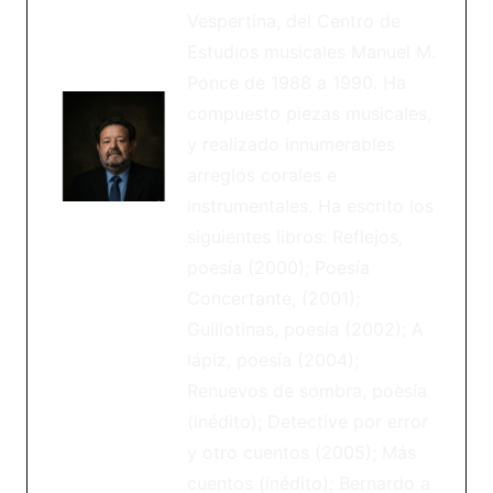
Vespertina, del Centro de
Estudios musicales Manuel M.
Ponce de 1988 a 1990. Ha
compuesto piezas musicales,
y realizado innumerables
arreglos corales e
instrumentales. Ha escrito los
siguientes libros: Reflejos,
poesía (2000); Poesía
Concertante, (2001);
Guillotinas, poesía (2002); A
lápiz, poesía (2004);
Renuevos de sombra, poesía
(inédito); Detective por error
y otro cuentos (2005); Más
cuentos (inédito); Bernardo a