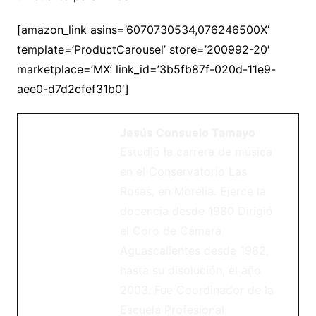
[amazon_link asins=’6070730534,076246500X’
template=’ProductCarousel’ store=’200992-20′
marketplace=’MX’ link_id=’3b5fb87f-020d-11e9-
aee0-d7d2cfef31b0′]
Jesús Consuelo Tamayo
Estudió la carrera de música
en el Conservatorio Las
Rosas, en Morelia. Ejerce la
docencia desde 1980 Dirigió
el Coro de Cámara
Aguascalientes desde 1982,
hasta su disolución, el año
2003. Fue Coordinador de la
Escuela Profesional