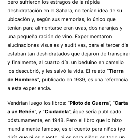
pero sufrieron los estragos de la rápida
deshidratación en el Sahara, no tenían idea de su
ubicación y, según sus memorias, lo único que
tenían para alimentarse eran uvas, dos naranjas y
una pequeña ración de vino.
​
Experimentaron
alucinaciones visuales y auditivas, para el tercer día
estaban tan deshidratados que dejaron de transpirar
y finalmente, al cuarto día, un beduino en camello
los descubrió, y les salvó la vida. El relato “
Tierra
de Hombres”,
publicado en 1939, es una referencia
a esta experiencia.
Vendrían luego los libros: “
Piloto de Guerra
”, “
Carta
a un Rehén”,
y “
Ciudadela”, á
que sería publicado
póstumamente, en 1948. Pero el libro que lo hizo
mundialmente famoso, es el cuento para niños (yo
diría que ni es cuento, ni es para niños: es todo un